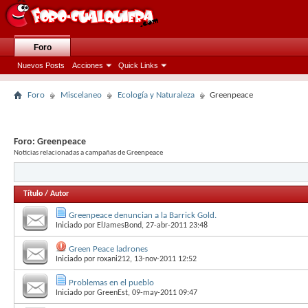
Foro
Nuevos Posts
Acciones
Quick Links
Foro
Miscelaneo
Ecología y Naturaleza
Greenpeace
Foro:
Greenpeace
Noticias relacionadas a campañas de Greenpeace
Título
/
Autor
Greenpeace denuncian a la Barrick Gold.
Iniciado por
ElJamesBond
, 27-abr-2011 23:48
Green Peace ladrones
Iniciado por
roxani212
, 13-nov-2011 12:52
Problemas en el pueblo
Iniciado por
GreenEst
, 09-may-2011 09:47