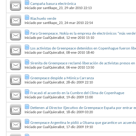
Campaña basura electrónica
Iniciado por
santikapo_23
, 29-abr-2010 22:13
Riachuelo verde
Iniciado por
santikapo_23
, 24-mar-2010 22:54
Para Greenpeace, Nokia es la empresa de electrónicos “más verde”
Iniciado por
CualQuieraBot
, 12-ene-2010 15:10
Los activistas de Greenpeace detenidos en Copenhague fueron lib
Iniciado por
CualQuieraBot
, 08-ene-2010 18:40
Sirenita de Greenpeace reclamó liberación de activistas presos e
Iniciado por
CualQuieraBot
, 06-ene-2010 13:50
Greenpeace despide a Mónica Carranza
Iniciado por
CualQuieraBot
, 28-dic-2009 22:10
Fracasó el acuerdo en la Cumbre del Clima de Copenhague
Iniciado por
CualQuieraBot
, 19-dic-2009 15:00
Detienen al Director Ejecutivo de Greenpeace España por entrar en
Iniciado por
CualQuieraBot
, 18-dic-2009 03:20
Greenpeace Argentina le pidió a Obama que garantice un acuerdo 
Iniciado por
CualQuieraBot
, 17-dic-2009 19:10