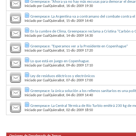
Greenpeace: “Ahora ya no hay más excusas para demorar el desarro
Iniciado por
CualQuieraBot
, 16-dic-2009 19:30
Greenpeace: La Argentina va a contramano del combate contra el
Iniciado por
CualQuieraBot
, 15-dic-2009 14:40
En la cumbre de Clima, Greenpeace reclama a Cristina "Carbón o G
Iniciado por
CualQuieraBot
, 14-dic-2009 14:30
Greenpeace: “Esperamos ver a la Presidente en Copenhague”
Iniciado por
CualQuieraBot
, 11-dic-2009 17:20
Lo que está en juego en Copenhague.
Iniciado por
CualQuieraBot
, 09-dic-2009 17:10
Ley de residuos eléctricos y electrónicos
Iniciado por
CualQuieraBot
, 07-dic-2009 17:00
Greenpeace: la única solución a los rellenos sanitarios es una polí
Iniciado por
CualQuieraBot
, 04-dic-2009 14:40
Greenpeace: La Central Térmica de Río Turbio emitirá 230 kg de 
Iniciado por
CualQuieraBot
, 02-dic-2009 18:50
Opciones de Desplegado de Temas