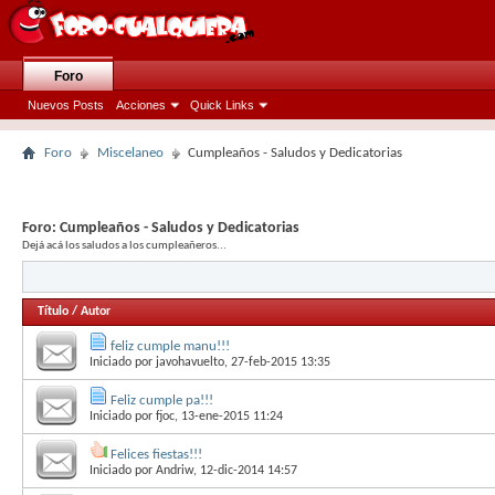
Foro
Nuevos Posts
Acciones
Quick Links
Foro
Miscelaneo
Cumpleaños - Saludos y Dedicatorias
Foro:
Cumpleaños - Saludos y Dedicatorias
Dejá acá los saludos a los cumpleañeros...
Título
/
Autor
feliz cumple manu!!!
Iniciado por
javohavuelto
, 27-feb-2015 13:35
Feliz cumple pa!!!
Iniciado por
fjoc
, 13-ene-2015 11:24
Felices fiestas!!!
Iniciado por
Andriw
, 12-dic-2014 14:57