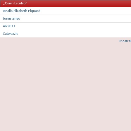
¿Quién Escribió?
Analía Elizabeth Piquard
tungstengo
AR2011
Catweazle
Mostrar