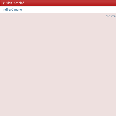
¿Quién Escribió?
Indira Gimeno
Mostrar