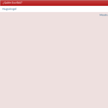
¿Quién Escribió?
HugoAngel
Mostra