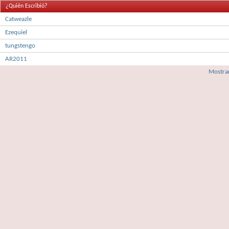
¿Quién Escribió?
Catweazle
Ezequiel
tungstengo
AR2011
Mostrar