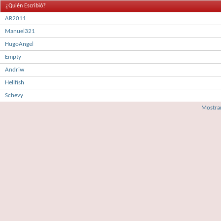
¿Quién Escribió?
AR2011
Manuel321
HugoAngel
Empty
Andriw
Hellfish
Schevy
Mostrar