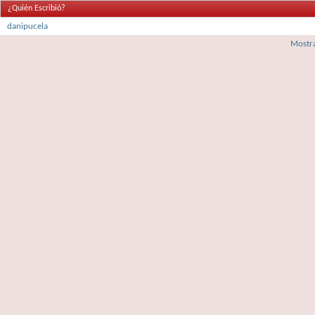
¿Quién Escribió?
danipucela
Mostra