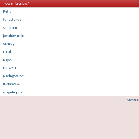
¿Quién Escribió?
Petit.
tungstengo
schatten
javohavuelto
Schevy
Lulul
Rayo
BRIARTE
RacingSt0neS
luciano04
magulinpro
Mostrar