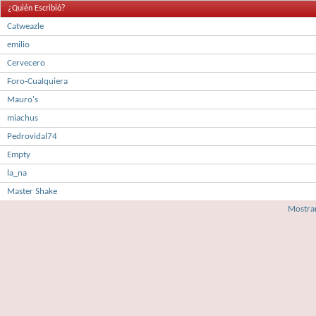
¿Quién Escribió?
Catweazle
emilio
Cervecero
Foro-Cualquiera
Mauro's
miachus
Pedrovidal74
Empty
la_na
Master Shake
Mostrar