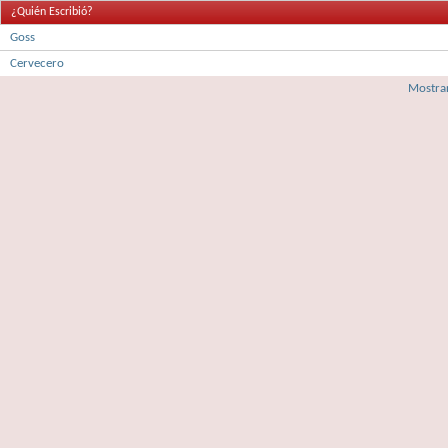
¿Quién Escribió?
Goss
Cervecero
Mostrar