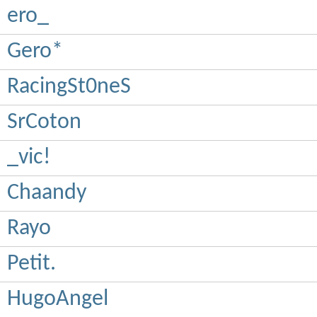
ero_
Gero*
RacingSt0neS
SrCoton
_vic!
Chaandy
Rayo
Petit.
HugoAngel