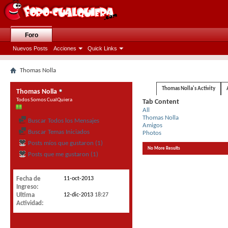
Foro
Nuevos Posts
Acciones
Quick Links
Thomas Nolla
Thomas Nolla's Activity
Thomas Nolla
Todos Somos CualQuiera
Tab Content
All
Thomas Nolla
Buscar Todos los Mensajes
Amigos
Buscar Temas Iniciados
Photos
Posts míos que gustaron (1)
No More Results
Posts que me gustaron (1)
Fecha de
11-oct-2013
Ingreso
Ultima
12-dic-2013
18:27
Actividad