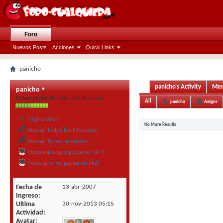
Foro
Nuevos Posts
Acciones
Quick Links
panicho
panicho's Activity
Men
panicho
Naves ardiendo más allá de orión
All
panicho
Amigos
Página Web
No More Results
Buscar Todos los Mensajes
Buscar Temas Iniciados
Posts míos que gustaron (47)
Posts que me gustaron (42)
Fecha de
13-abr-2007
Ingreso
Ultima
30-nov-2013
05:15
Actividad
Avatar