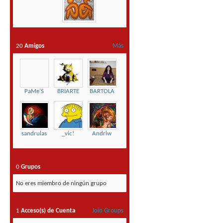
20
Amigos
Más
PaMe'S
BRIARTE
BARTOLA
sandrulas
_vic!
Andriw
0
Grupos
No eres miembro de ningún grupo
1
Acceso(s) de Cuenta
Join Groups