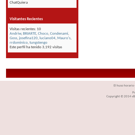
ChatQuiera
Visitantes Recientes
Visitas recientes: 10
Andriw
,
BRIARTE
,
Choco
,
Condenami
,
Goss
,
josefina120
,
luciano04
,
Mauro's
,
rrdominico
,
tungstengo
Este perfil ha tenido
3,192
visitas
El huso horario 
P
Copyright © 2014 vBul