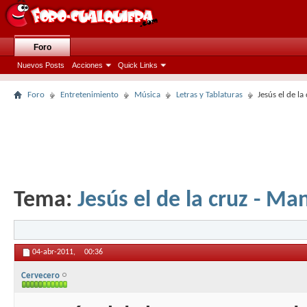
Foro
Nuevos Posts
Acciones
Quick Links
Foro
Entretenimiento
Música
Letras y Tablaturas
Jesús el de la
Tema:
Jesús el de la cruz - Man
04-abr-2011,
00:36
Cervecero