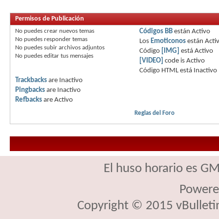
Permisos de Publicación
No puedes
crear nuevos temas
Códigos BB
están
Activo
No puedes
responder temas
Los
Emoticonos
están
Acti
No puedes
subir archivos adjuntos
Código
[IMG]
está
Activo
No puedes
editar tus mensajes
[VIDEO]
code is
Activo
Código HTML está
Inactivo
Trackbacks
are
Inactivo
Pingbacks
are
Inactivo
Refbacks
are
Activo
Reglas del Foro
El huso horario es GM
Powere
Copyright © 2015 vBulletin 