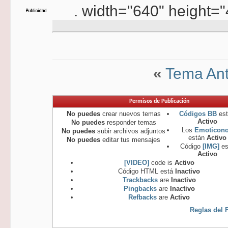
. width="640" height=
«
Tema Ant
Permisos de Publicación
No puedes
crear nuevos temas
Códigos BB
est
Activo
No puedes
responder temas
Los
Emoticon
No puedes
subir archivos adjuntos
están
Activo
No puedes
editar tus mensajes
Código
[IMG]
es
Activo
[VIDEO]
code is
Activo
Código HTML está
Inactivo
Trackbacks
are
Inactivo
Pingbacks
are
Inactivo
Refbacks
are
Activo
Reglas del 