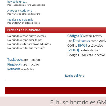
hay cada uno....
Por Flakonet en el foro Videos Frikis
A Todos Y Cada Uno
Por walter en el foro Literatura
Me das cada día más
Por BARTOLA en el foro Música
Permisos de Publicación
No puedes
crear nuevos temas
Códigos BB
están
Activo
No puedes
responder temas
Los
Emoticonos
están
Acti
No puedes
subir archivos adjuntos
Código
[IMG]
está
Activo
No puedes
editar tus mensajes
[VIDEO]
code is
Activo
Código HTML está
Inactivo
Trackbacks
are
Inactivo
Pingbacks
are
Inactivo
Refbacks
are
Activo
Reglas del Foro
El huso horario es GM