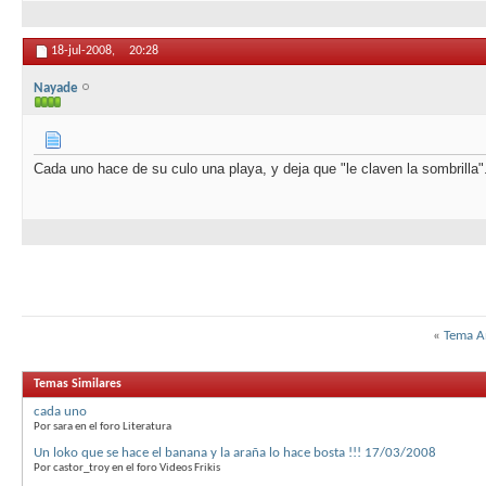
18-jul-2008,
20:28
Nayade
Cada uno hace de su culo una playa, y deja que "le claven la sombrilla".
«
Tema A
Temas Similares
cada uno
Por sara en el foro Literatura
Un loko que se hace el banana y la araña lo hace bosta !!! 17/03/2008
Por castor_troy en el foro Videos Frikis