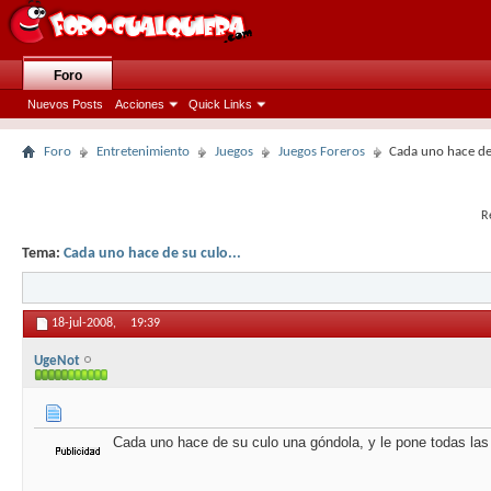
Foro
Nuevos Posts
Acciones
Quick Links
Foro
Entretenimiento
Juegos
Juegos Foreros
Cada uno hace de 
R
Tema:
Cada uno hace de su culo...
18-jul-2008,
19:39
UgeNot
Cada uno hace de su culo una góndola, y le pone todas las