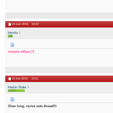
.
24-mar-2013,
03:57
Menita
siempre refleja (?)
.
31-ene-2014,
23:51
Master Shake
Shen long, revive este thread!!!