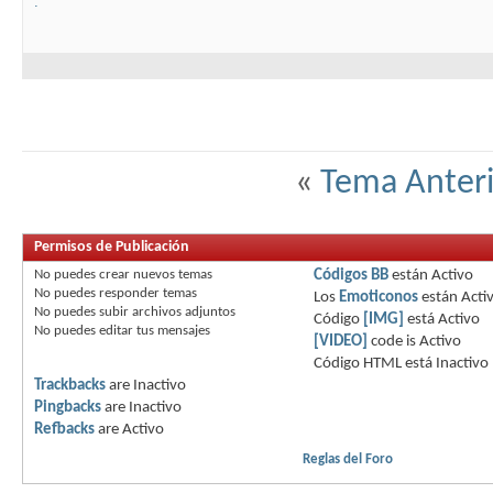
.
«
Tema Anteri
Permisos de Publicación
No puedes
crear nuevos temas
Códigos BB
están
Activo
No puedes
responder temas
Los
Emoticonos
están
Acti
No puedes
subir archivos adjuntos
Código
[IMG]
está
Activo
No puedes
editar tus mensajes
[VIDEO]
code is
Activo
Código HTML está
Inactivo
Trackbacks
are
Inactivo
Pingbacks
are
Inactivo
Refbacks
are
Activo
Reglas del Foro