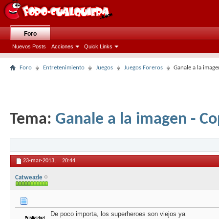
Foro
Nuevos Posts
Acciones
Quick Links
Foro
Entretenimiento
Juegos
Juegos Foreros
Ganale a la image
Tema:
Ganale a la imagen - Co
23-mar-2013,
20:44
Catweazle
De poco importa, los superheroes son viejos ya