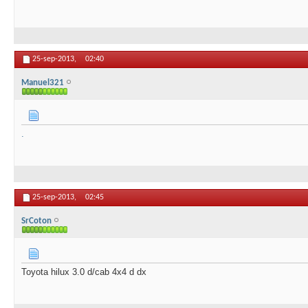
25-sep-2013,
02:40
Manuel321
.
25-sep-2013,
02:45
SrCoton
Toyota hilux 3.0 d/cab 4x4 d dx