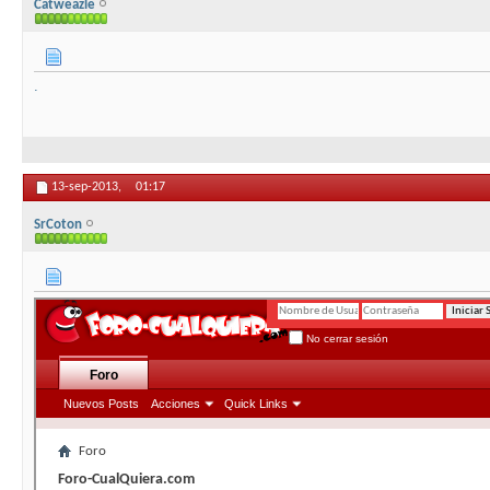
Catweazle
.
13-sep-2013,
01:17
SrCoton