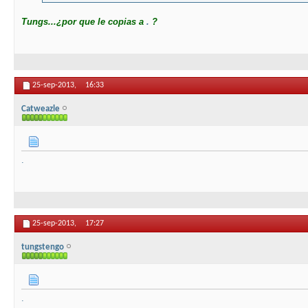
Tungs...¿por que le copias a
.
?
25-sep-2013,
16:33
Catweazle
.
25-sep-2013,
17:27
tungstengo
.