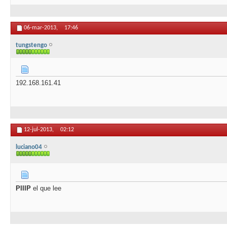
06-mar-2013,
17:46
tungstengo
192.168.161.41
12-jul-2013,
02:12
luciano04
PIIIP
el que lee