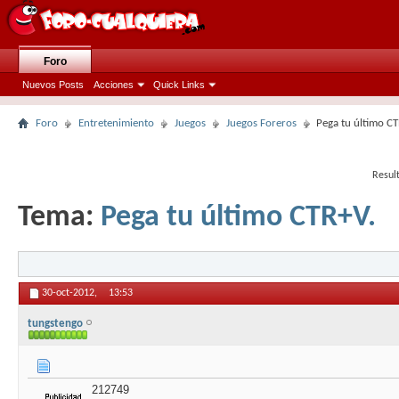
Foro
Nuevos Posts
Acciones
Quick Links
Foro
Entretenimiento
Juegos
Juegos Foreros
Pega tu último CT
Resul
Tema:
Pega tu último CTR+V.
30-oct-2012,
13:53
tungstengo
212749