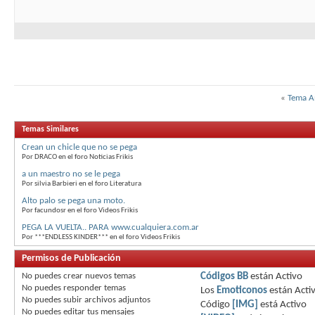
«
Tema A
Temas Similares
Crean un chicle que no se pega
Por DRACO en el foro Noticias Frikis
a un maestro no se le pega
Por silvia Barbieri en el foro Literatura
Alto palo se pega una moto.
Por facundosr en el foro Videos Frikis
PEGA LA VUELTA.. PARA www.cualquiera.com.ar
Por ***ENDLESS KINDER*** en el foro Videos Frikis
Permisos de Publicación
No puedes
crear nuevos temas
Códigos BB
están
Activo
No puedes
responder temas
Los
Emoticonos
están
Acti
No puedes
subir archivos adjuntos
Código
[IMG]
está
Activo
No puedes
editar tus mensajes