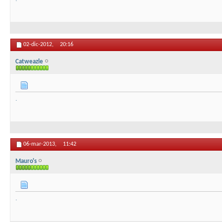
02-dic-2012,
20:16
Catweazle
.
06-mar-2013,
11:42
Mauro's
.