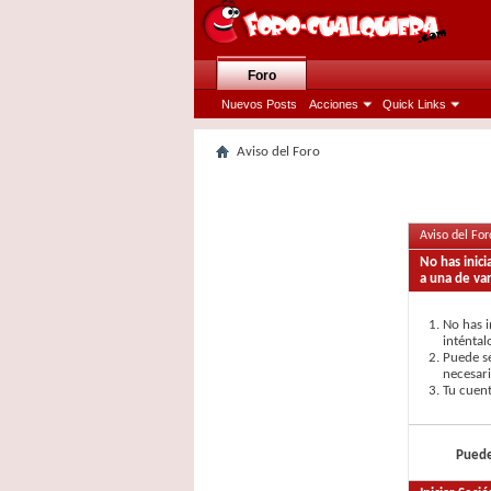
Foro
Nuevos Posts
Acciones
Quick Links
Aviso del Foro
Aviso del For
No has inic
a una de var
No has i
inténtal
Puede se
necesari
Tu cuent
Puede