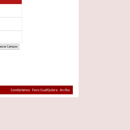
Contáctenos
Foro CualQuiera
Arriba