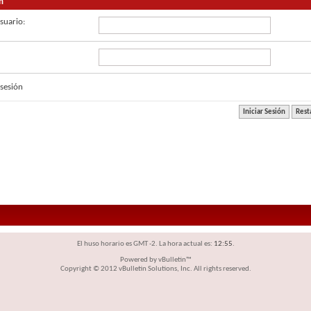
n
suario:
sesión
El huso horario es GMT -2. La hora actual es:
12:55
.
Powered by vBulletin™
Copyright © 2012 vBulletin Solutions, Inc. All rights reserved.