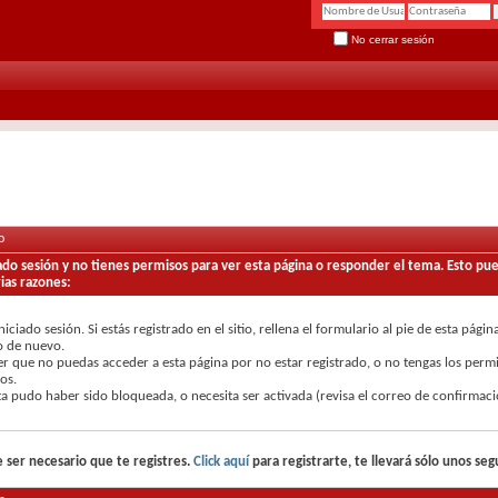
No cerrar sesión
o
iado sesión y no tienes permisos para ver esta página o responder el tema. Esto p
ias razones:
niciado sesión. Si estás registrado en el sitio, rellena el formulario al pie de esta págin
o de nuevo.
r que no puedas acceder a esta página por no estar registrado, o no tengas los perm
os.
a pudo haber sido bloqueada, o necesita ser activada (revisa el correo de confirmaci
 ser necesario que te registres.
Click aquí
para registrarte, te llevará sólo unos se