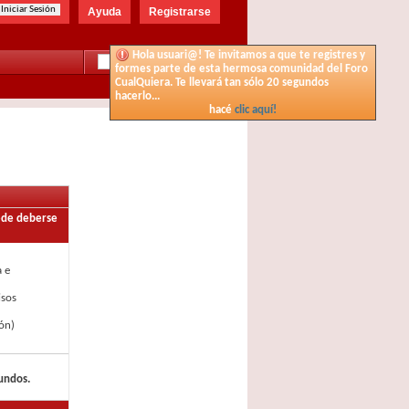
Ayuda
Registrarse
Hola usuari@! Te invitamos a que te registres y
formes parte de esta hermosa comunidad del Foro
CualQuiera. Te llevará tan sólo 20 segundos
Búsqueda Avanzada
hacerlo...
hacé
clic aquí!
uede deberse
a e
isos
ón)
gundos.