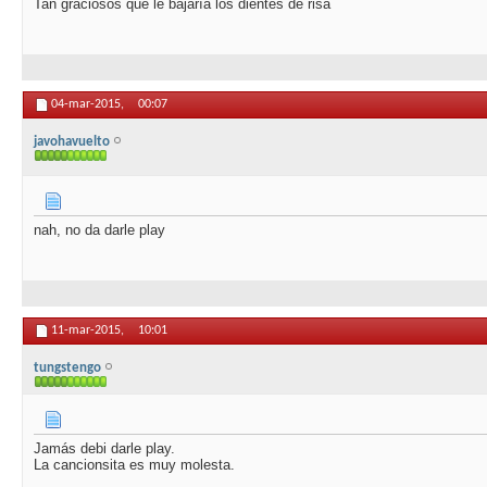
Tan graciosos que le bajaría los dientes de risa
04-mar-2015,
00:07
javohavuelto
nah, no da darle play
11-mar-2015,
10:01
tungstengo
Jamás debi darle play.
La cancionsita es muy molesta.