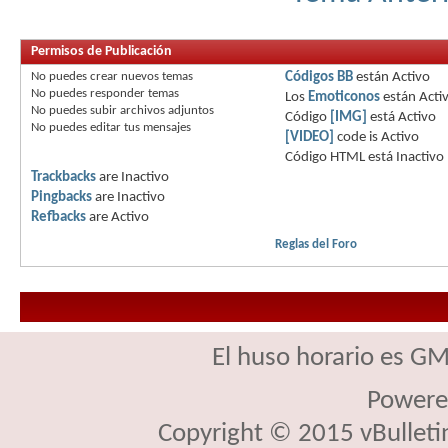
Permisos de Publicación
No puedes
crear nuevos temas
Códigos BB
están
Activo
No puedes
responder temas
Los
Emoticonos
están
Acti
No puedes
subir archivos adjuntos
Código
[IMG]
está
Activo
No puedes
editar tus mensajes
[VIDEO]
code is
Activo
Código HTML está
Inactivo
Trackbacks
are
Inactivo
Pingbacks
are
Inactivo
Refbacks
are
Activo
Reglas del Foro
El huso horario es GM
Powere
Copyright © 2015 vBulletin 