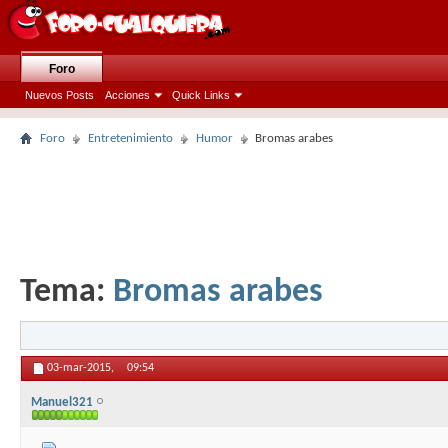
Foro
Nuevos Posts
Acciones
Quick Links
Foro
Entretenimiento
Humor
Bromas arabes
Tema:
Bromas arabes
03-mar-2015,
09:54
Manuel321