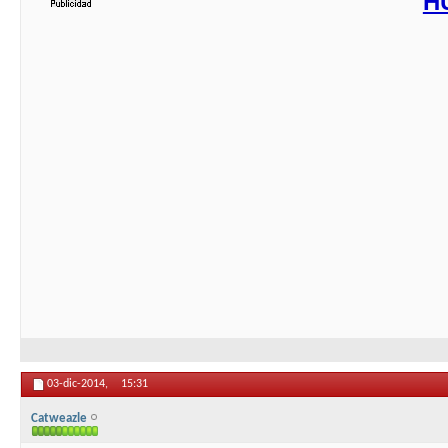
H
03-dic-2014,
15:31
Catweazle