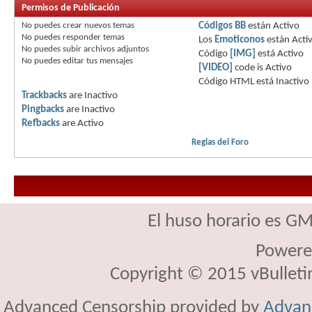
Permisos de Publicación
No puedes
crear nuevos temas
Códigos BB
están
Activo
No puedes
responder temas
Los
Emoticonos
están
Acti
No puedes
subir archivos adjuntos
Código
[IMG]
está
Activo
No puedes
editar tus mensajes
[VIDEO]
code is
Activo
Código HTML está
Inactivo
Trackbacks
are
Inactivo
Pingbacks
are
Inactivo
Refbacks
are
Activo
Reglas del Foro
El huso horario es GM
Powere
Copyright © 2015 vBulletin 
Advanced Censorship provided by
Advanc