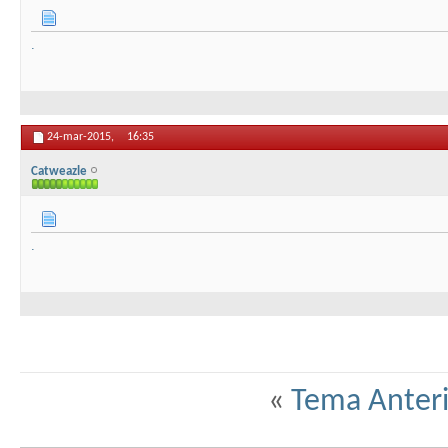
.
24-mar-2015,
16:35
Catweazle
.
«
Tema Anteri