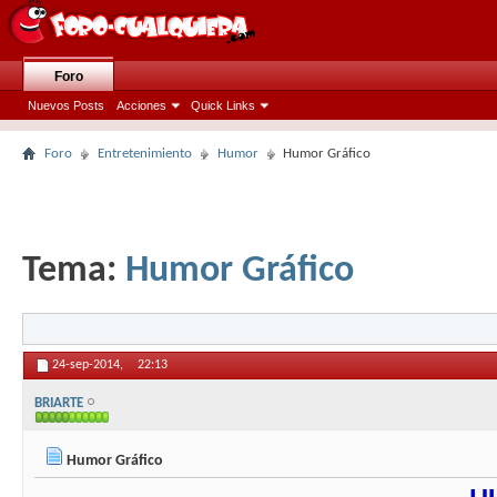
Foro
Nuevos Posts
Acciones
Quick Links
Foro
Entretenimiento
Humor
Humor Gráfico
Tema:
Humor Gráfico
24-sep-2014,
22:13
BRIARTE
Humor Gráfico