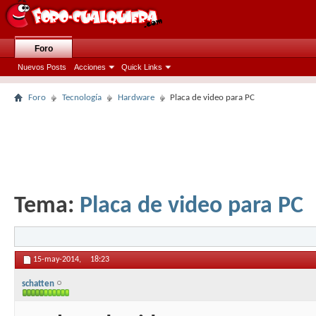
Foro
Nuevos Posts
Acciones
Quick Links
Foro
Tecnología
Hardware
Placa de video para PC
Tema:
Placa de video para PC
15-may-2014,
18:23
schatten