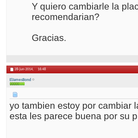
Y quiero cambiarle la pla
recomendarian?
Gracias.
28-jun-2014,
16:48
ElJamesBond
yo tambien estoy por cambiar la
esta les parece buena por su pr
.