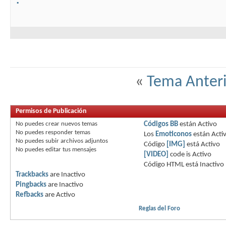
«
Tema Anteri
Permisos de Publicación
No puedes
crear nuevos temas
Códigos BB
están
Activo
No puedes
responder temas
Los
Emoticonos
están
Acti
No puedes
subir archivos adjuntos
Código
[IMG]
está
Activo
No puedes
editar tus mensajes
[VIDEO]
code is
Activo
Código HTML está
Inactivo
Trackbacks
are
Inactivo
Pingbacks
are
Inactivo
Refbacks
are
Activo
Reglas del Foro