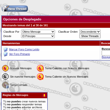
Opciones de Desplegado
Mostrando temas del 1 al 30 de 161
Clasificar Por
Clasificar Orden
Desde
Herramientas
Busca
Busca
Marcar Foro Como Leído
Ver Foro Primario
Búsqu
Nuevos Mensajes
Tema Caliente con Nuevos Mensajes
Sin nuevos mensajes
Tema Caliente sin Nuevos Mensajes
Tema Cerrado
Reglas de Mensajes
Tú
no puedes
crear nuevos temas
Tú
no puedes
responder temas
Tú
no puedes
adjuntar archivos