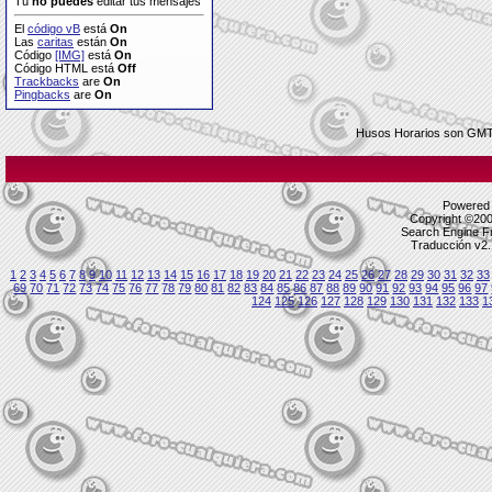
Tú
no puedes
editar tus mensajes
El
código vB
está
On
Las
caritas
están
On
Código
[IMG]
está
On
Código HTML está
Off
Trackbacks
are
On
Pingbacks
are
On
Husos Horarios son GMT
Powered b
Copyright ©2000
Search Engine F
Traducción v2.
1
2
3
4
5
6
7
8
9
10
11
12
13
14
15
16
17
18
19
20
21
22
23
24
25
26
27
28
29
30
31
32
33
69
70
71
72
73
74
75
76
77
78
79
80
81
82
83
84
85
86
87
88
89
90
91
92
93
94
95
96
97
124
125
126
127
128
129
130
131
132
133
1