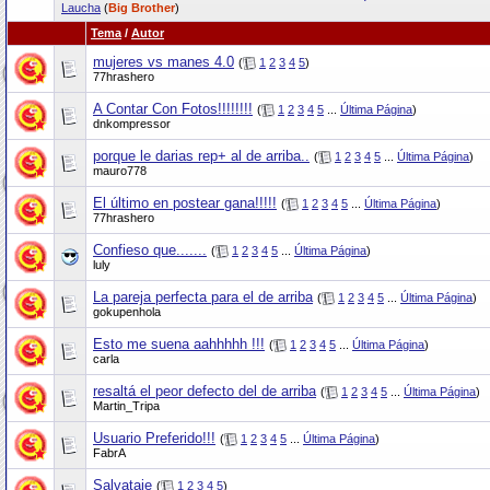
Laucha
(
Big Brother
)
Tema
/
Autor
mujeres vs manes 4.0
(
1
2
3
4
5
)
77hrashero
A Contar Con Fotos!!!!!!!!
(
1
2
3
4
5
...
Última Página
)
dnkompressor
porque le darias rep+ al de arriba..
(
1
2
3
4
5
...
Última Página
)
mauro778
El último en postear gana!!!!!
(
1
2
3
4
5
...
Última Página
)
77hrashero
Confieso que.......
(
1
2
3
4
5
...
Última Página
)
luly
La pareja perfecta para el de arriba
(
1
2
3
4
5
...
Última Página
)
gokupenhola
Esto me suena aahhhhh !!!
(
1
2
3
4
5
...
Última Página
)
carla
resaltá el peor defecto del de arriba
(
1
2
3
4
5
...
Última Página
)
Martin_Tripa
Usuario Preferido!!!
(
1
2
3
4
5
...
Última Página
)
FabrA
Salvataje
(
1
2
3
4
5
)