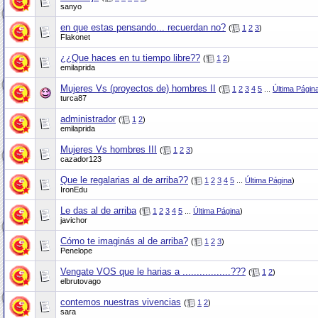
sanyo
en que estas pensando... recuerdan no?
(
1
2
3
)
Flakonet
¿¿Que haces en tu tiempo libre??
(
1
2
)
emilaprida
Mujeres Vs (proyectos de) hombres II
(
1
2
3
4
5
...
Última Págin
turca87
administrador
(
1
2
)
emilaprida
Mujeres Vs hombres III
(
1
2
3
)
cazador123
Que le regalarias al de arriba??
(
1
2
3
4
5
...
Última Página
)
IronEdu
Le das al de arriba
(
1
2
3
4
5
...
Última Página
)
javichor
Cómo te imaginás al de arriba?
(
1
2
3
)
Penelope
Vengate VOS que le harias a .................???
(
1
2
)
elbrutovago
contemos nuestras vivencias
(
1
2
)
sara