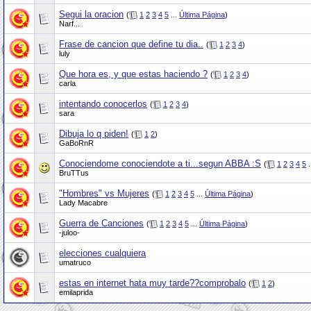
Segui la oracion
(
1
2
3
4
5
...
Última Página
)
Narf...
Frase de cancion que define tu dia..
(
1
2
3
4
)
luly
Que hora es, y que estas haciendo ?
(
1
2
3
4
)
carla
intentando conocerlos
(
1
2
3
4
)
sara
Dibuja lo q piden!
(
1
2
)
GaBoRnR
Conociendome conociendote a ti...segun ABBA :S
(
1
2
3
4
5
.
BruTTus
"Hombres" vs Mujeres
(
1
2
3
4
5
...
Última Página
)
Lady Macabre
Guerra de Canciones
(
1
2
3
4
5
...
Última Página
)
-juloo-
elecciones cualquiera
umatruco
estas en internet hata muy tarde??comprobalo
(
1
2
)
emilaprida