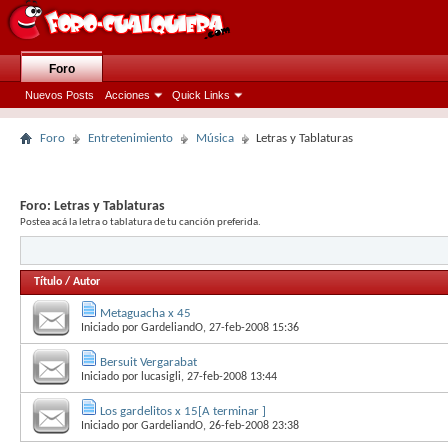
Foro
Nuevos Posts
Acciones
Quick Links
Foro
Entretenimiento
Música
Letras y Tablaturas
Foro:
Letras y Tablaturas
Postea acá la letra o tablatura de tu canción preferida.
Título
/
Autor
Metaguacha x 45
Iniciado por
GardeliandO
, 27-feb-2008 15:36
Bersuit Vergarabat
Iniciado por
lucasigli
, 27-feb-2008 13:44
Los gardelitos x 15[A terminar ]
Iniciado por
GardeliandO
, 26-feb-2008 23:38