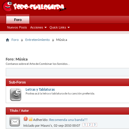
Foro
Nuevos Posts
Acciones
Quick Links
Foro
Entretenimiento
Música
Foro:
Música
Contanos sobre el Arte de Combinar los Sonidos...
Sub-Foros
Letras y Tablaturas
Postea acá la letra o tablatura de tu canción preferida.
Título
/
Autor
Adherido:
Recomenda una banda!!!
1
2
3
Iniciado por
Mauro's
, 02-sep-2010 00:07