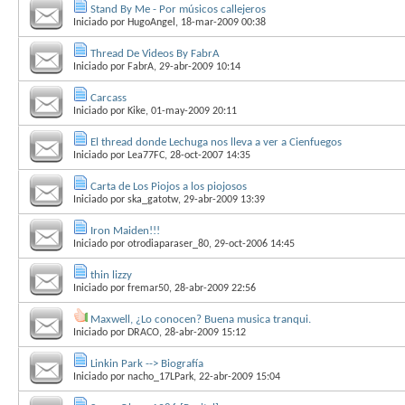
Stand By Me - Por músicos callejeros
Iniciado por
HugoAngel
, 18-mar-2009 00:38
Thread De Videos By FabrA
Iniciado por
FabrA
, 29-abr-2009 10:14
Carcass
Iniciado por
Kike
, 01-may-2009 20:11
El thread donde Lechuga nos lleva a ver a Cienfuegos
Iniciado por
Lea77FC
, 28-oct-2007 14:35
Carta de Los Piojos a los piojosos
Iniciado por
ska_gatotw
, 29-abr-2009 13:39
Iron Maiden!!!
Iniciado por
otrodiaparaser_80
, 29-oct-2006 14:45
thin lizzy
Iniciado por
fremar50
, 28-abr-2009 22:56
Maxwell, ¿Lo conocen? Buena musica tranqui.
Iniciado por
DRACO
, 28-abr-2009 15:12
Linkin Park --> Biografía
Iniciado por
nacho_17LPark
, 22-abr-2009 15:04