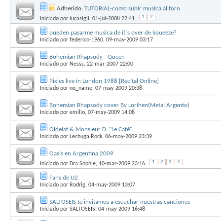
Adherido:
TUTORIAL-como subir musica al foro
1
2
Iniciado por
lucasigli
, 01-jul-2008 22:41
pueden pasarme musica de it´s over de Squeeze?
Iniciado por
federico-1960
, 09-may-2009 03:17
Bohemian Rhapsody - Queen
Iniciado por
Nesss
, 22-mar-2007 22:00
Pixies live in London 1988 [Recital Online]
Iniciado por
no_name
, 07-may-2009 20:38
Bohemian Rhapsody cover By Lorihen(Metal Argento)
Iniciado por
emilio
, 07-may-2009 14:08
Oldelaf & Monsieur D. "Le Café"
Iniciado por
Lechuga Rock
, 06-may-2009 23:39
Oasis en Argentina 2009
1
2
3
4
Iniciado por
Dra.Sophie
, 10-mar-2009 23:16
Fans de U2
Iniciado por
Rodrig
, 04-may-2009 13:07
SALTOSEIS te invitamos a escuchar nuestras canciones
Iniciado por
SALTOSEIS
, 04-may-2009 16:48