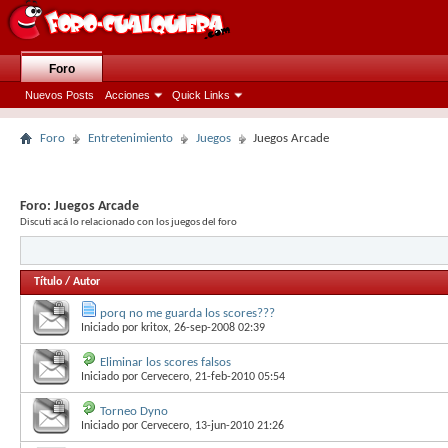
Foro
Nuevos Posts
Acciones
Quick Links
Foro
Entretenimiento
Juegos
Juegos Arcade
Foro:
Juegos Arcade
Discutí acá lo relacionado con los juegos del foro
Título
/
Autor
porq no me guarda los scores???
Iniciado por
kritox
, 26-sep-2008 02:39
Eliminar los scores falsos
Iniciado por
Cervecero
, 21-feb-2010 05:54
Torneo Dyno
Iniciado por
Cervecero
, 13-jun-2010 21:26