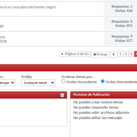
Respuestas:
2
locura y una pizca de humor negro
Visitas: 616
Respuestas:
6
Visitas: 871
:29
Respuestas:
9
eno
Visitas: 677
03:31
Página 4 de 61
1
2
3
Primer
or:
Prefijo
Ordenar temas por...
Orden Ascendente
Orden Descendent
Permisos de Publicación
No puedes
crear nuevos temas
No puedes
responder temas
No puedes
subir archivos adjuntos
No puedes
editar tus mensajes