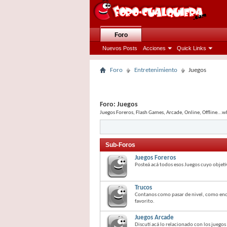
Foro
Nuevos Posts
Acciones
Quick Links
Foro
Entretenimiento
Juegos
Foro:
Juegos
Juegos Foreros, Flash Games, Arcade, Online, Offline...
Sub-Foros
Juegos Foreros
Posteá acá todos esos Juegos cuyo objet
Trucos
Contanos como pasar de nivel, como encon
favorito.
Juegos Arcade
Discutí acá lo relacionado con los juegos