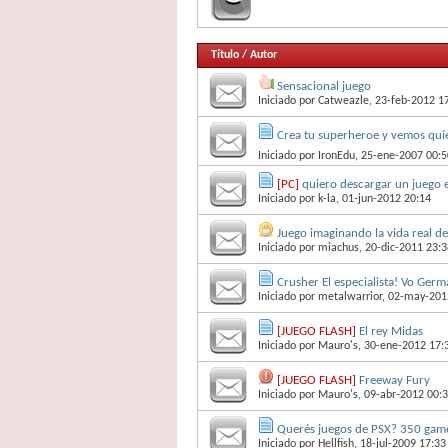
Título
/
Autor
Sensacional juego
Iniciado por
Catweazle
, 23-feb-2012 1
Crea tu superheroe y vemos quie
Iniciado por
IronEdu
, 25-ene-2007 00:5
[PC]
quiero descargar un juego e
Iniciado por
k-la
, 01-jun-2012 20:14
Juego imaginando la vida real de
Iniciado por
miachus
, 20-dic-2011 23:
Crusher El especialista! Vo Germ
Iniciado por
metalwarrior
, 02-may-201
[JUEGO FLASH]
El rey Midas
Iniciado por
Mauro's
, 30-ene-2012 17:
[JUEGO FLASH]
Freeway Fury
Iniciado por
Mauro's
, 09-abr-2012 00:
Querés juegos de PSX? 350 game
Iniciado por
Hellfish
, 18-jul-2009 17:33