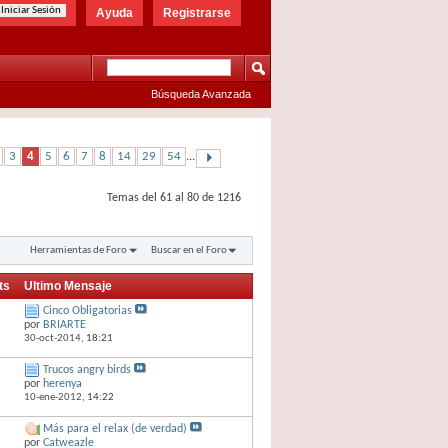
Ayuda
Registrarse
Búsqueda Avanzada
3
4
5
6
7
8
14
29
54
...
Temas del 61 al 80 de 1216
Herramientas de Foro
Buscar en el Foro
sts
Ultimo Mensaje
Cinco Obligatorias
por
BRIARTE
30-oct-2014,
18:21
Trucos angry birds
por
herenya
10-ene-2012,
14:22
Más para el relax (de verdad)
por
Catweazle