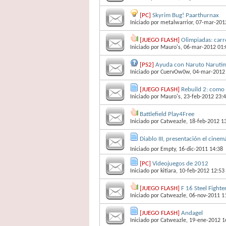
[PC]
Skyrim Bug! Paarthurnax
Iniciado por
metalwarrior
, 07-mar-201
[JUEGO FLASH]
Olimpiadas: carr
Iniciado por
Mauro's
, 06-mar-2012 01:
[PS2]
Ayuda con Naruto Narutim
Iniciado por
CuervOw0w
, 04-mar-2012
[JUEGO FLASH]
Rebuild 2: como S
Iniciado por
Mauro's
, 23-feb-2012 23:
Battlefield Play4Free
Iniciado por
Catweazle
, 18-feb-2012 1
Diablo III, presentación el cinem
Iniciado por
Empty
, 16-dic-2011 14:38
[PC]
Videojuegos de 2012
Iniciado por
kitiara
, 10-feb-2012 12:53
[JUEGO FLASH]
F 16 Steel Fighte
Iniciado por
Catweazle
, 06-nov-2011 1
[JUEGO FLASH]
Andagel
Iniciado por
Catweazle
, 19-ene-2012 1