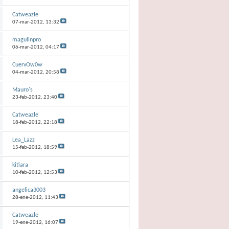
Catweazle
07-mar-2012,
13:32
magulinpro
06-mar-2012,
04:17
CuervOw0w
04-mar-2012,
20:58
Mauro's
23-feb-2012,
23:40
Catweazle
18-feb-2012,
22:18
Lea_Lazz
15-feb-2012,
18:59
kitiara
10-feb-2012,
12:53
angelica3003
28-ene-2012,
11:43
Catweazle
19-ene-2012,
16:07