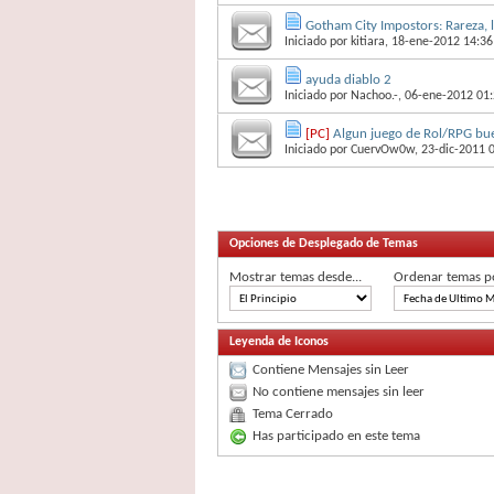
Gotham City Impostors: Rareza, 
Iniciado por
kitiara
, 18-ene-2012 14:36
ayuda diablo 2
Iniciado por
Nachoo.-
, 06-ene-2012 01
[PC]
Algun juego de Rol/RPG bu
Iniciado por
CuervOw0w
, 23-dic-2011 
Opciones de Desplegado de Temas
Mostrar temas desde...
Ordenar temas p
Leyenda de Iconos
Contiene Mensajes sin Leer
No contiene mensajes sin leer
Tema Cerrado
Has participado en este tema