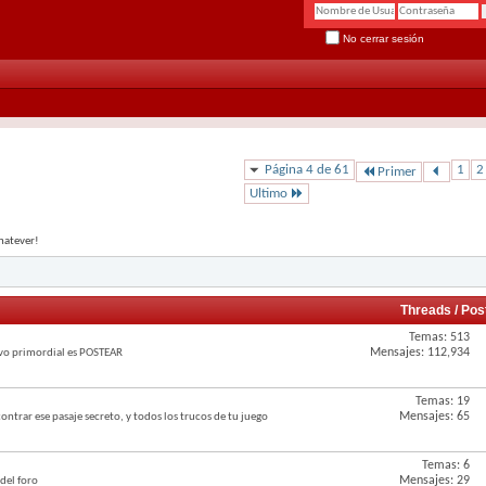
No cerrar sesión
Página 4 de 61
1
2
Primer
Ultimo
whatever!
Threads / Po
Temas: 513
Mensajes: 112,934
ivo primordial es POSTEAR
Temas: 19
Mensajes: 65
trar ese pasaje secreto, y todos los trucos de tu juego
Temas: 6
Mensajes: 29
 del foro