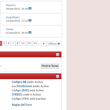
Mauro's
18-ene-2012,
16:46
magulinpro
13-ene-2012,
17:23
Chedu
07-ene-2012,
20:46
4
5
6
7
8
14
29
54
...
Ultimo
e
Códigos BB
están
Activo
Los
Emoticonos
están
Activo
Código
[IMG]
está
Activo
[VIDEO]
code is
Activo
Código HTML está
Inactivo
Reglas del Foro