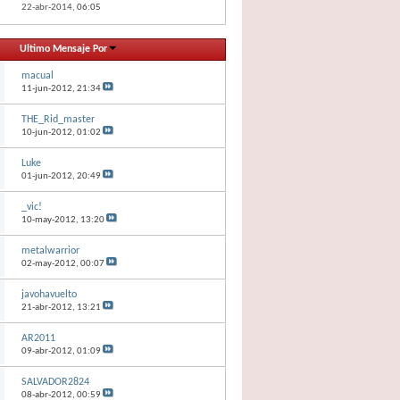
22-abr-2014,
06:05
Ultimo Mensaje Por
macual
11-jun-2012,
21:34
THE_Rid_master
10-jun-2012,
01:02
Luke
01-jun-2012,
20:49
_vic!
10-may-2012,
13:20
metalwarrior
02-may-2012,
00:07
javohavuelto
21-abr-2012,
13:21
AR2011
09-abr-2012,
01:09
SALVADOR2824
08-abr-2012,
00:59