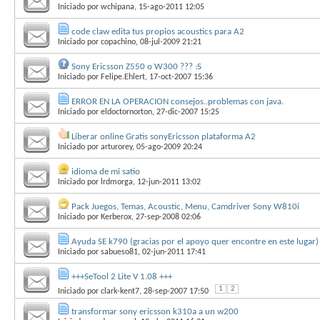
Iniciado por
wchipana
, 15-ago-2011 12:05
code claw edita tus propios acoustics para A2
Iniciado por
copachino
, 08-jul-2009 21:21
Sony Ericsson Z550 o W300 ??? :S
Iniciado por
Felipe.Ehlert
, 17-oct-2007 15:36
ERROR EN LA OPERACION consejos..problemas con java.
Iniciado por
eldoctornorton
, 27-dic-2007 15:25
Liberar online Gratis sonyEricsson plataforma A2
Iniciado por
arturorey
, 05-ago-2009 20:24
idioma de mi satio
Iniciado por
lrdmorga
, 12-jun-2011 13:02
Pack Juegos, Temas, Acoustic, Menu, Camdriver Sony W810i
Iniciado por
Kerberox
, 27-sep-2008 02:06
Ayuda SE k790 (gracias por el apoyo quer encontre en este lugar)
Iniciado por
sabueso81
, 02-jun-2011 17:41
+++SeTool 2 Lite V 1.08 +++
1
2
Iniciado por
clark-kent7
, 28-sep-2007 17:50
transformar sony ericsson k310a a un w200