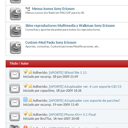
Menus Iconos Sony Ericsson
Menus iconos (no flash) en PNG/GIF para tu SE.
Skins reproductores Multimedia y Walkman Sony Ericsson
Consultas y aportes de pieles para todos los reproductores.
Custom-Mod Packs Sony Ericsson
Aportes, consultas, Customizaciones/Modificaciones, etc...
Título
/
Autor
Adherido:
[APORTE] SEtool lite 1.11
Iniciado por
oscarsp
, 18-jun-2009 21:49
Adherido:
[APORTE] A2uploader ver. 4 con soporte CID 53
Iniciado por
copachino
, 18-jun-2009 16:26
Adherido:
[APORTE] A2uploader con soporte de parches!
Iniciado por
oscarsp
, 19-nov-2009 11:40
Adherido:
[APORTE] Phone XS++ 3.1 Final
Iniciado por
BruTTus
, 16-nov-2007 20:08