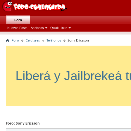
Foro
Nuevos Posts
Acciones
Quick Links
Foro
Celulares
Teléfonos
Sony Ericsson
Liberá y Jailbrekeá 
Foro:
Sony Ericsson