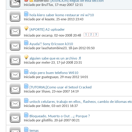
Adherido:
[ATENCION] Reglas de esta sección
Iniciado por
BruTTus
, 17-may-2007 12:11
hola kiero saber komo restaurar mi w710
Iniciado por
el koyote
, 25-ene-2013 23:43
[APORTE] A2 uploader
1
2
3
Iniciado por
oscarsp
, 02-nov-2008 20:48
Ayuda!! Sony Ericsson k310
Iniciado por
lauchatombino23
, 18-jun-2012 05:50
alguien sabe que es un archivo .fl
Iniciado por
meler-23
, 17-jul-2008 23:31
viejo pero buen telefono W610
Iniciado por
guateguayo
, 29-may-2012 14:01
[TUTORIAL]Como usar el Setool Cracked
Iniciado por
Shavo
, 23-nov-2007 14:19
unlock celulares, trabajo en ellos,, flasheos, cambio de idiomas etc
Iniciado por
ildote
, 03-oct-2011 16:37
Bloqueado, Muerto o Out ...¿ Porque ?
Iniciado por
gilotillo
, 20-jul-2007 00:21
temas