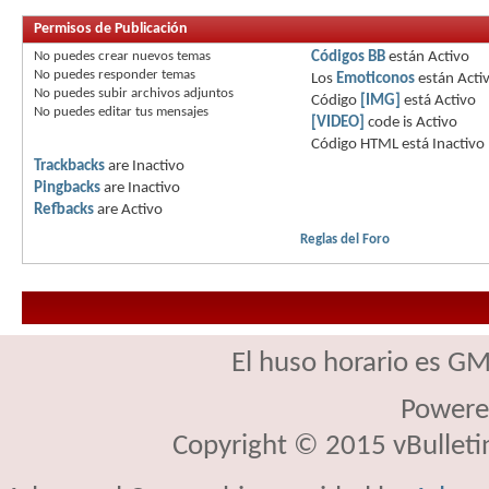
Permisos de Publicación
No puedes
crear nuevos temas
Códigos BB
están
Activo
No puedes
responder temas
Los
Emoticonos
están
Acti
No puedes
subir archivos adjuntos
Código
[IMG]
está
Activo
No puedes
editar tus mensajes
[VIDEO]
code is
Activo
Código HTML está
Inactivo
Trackbacks
are
Inactivo
Pingbacks
are
Inactivo
Refbacks
are
Activo
Reglas del Foro
El huso horario es GM
Powere
Copyright © 2015 vBulletin 