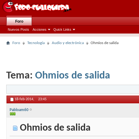
Foro
Nuevos Posts
Acciones
Quick Links
Foro
Tecnología
Audio y electrónica
Ohmios de salida
Tema:
Ohmios de salida
18-feb-2014,
23:45
Pabloam60
Ohmios de salida