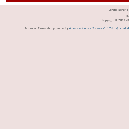
El huso horario 
P
Copyright © 2014 vBul
Advanced Censorship provided by
Advanced Censor Options v1.0.2 (Lite)
-
vBulle