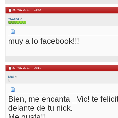
26-may-2011,
23:52
YAYA23
muy a lo facebook!!!
27-may-2011,
00:11
Mak
Bien, me encanta _Vic! te felic
delante de tu nick.
Me gusta!!