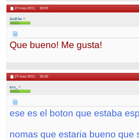
27-may-2011,
20:09
Andriw
Que bueno! Me gusta!
27-may-2011,
20:30
ero_
ese es el boton que estaba esp
nomas que estaria bueno que s